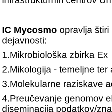
infrastrukturnih centrov Uni
IC Mycosmo
opravlja šti
dejavnosti:
1.Mikrobiološka zbirka Ex
2.Mikologija - temeljne ter 
3.Molekularne raziskave a
4.Preučevanje genomov eks
diseminacija podatkov/zna